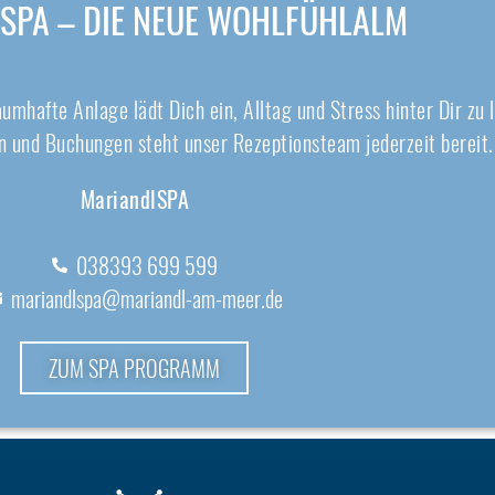
SPA – DIE NEUE WOHLFÜHLALM
mhafte Anlage lädt Dich ein, Alltag und Stress hinter Dir zu 
en und Buchungen steht unser Rezeptionsteam jederzeit bereit.
MariandlSPA
038393 699 599
mariandlspa@mariandl-am-meer.de
ZUM SPA PROGRAMM