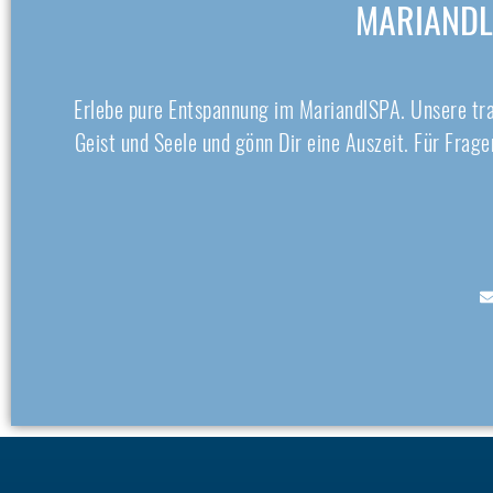
MARIANDL
Erlebe pure Entspannung im MariandlSPA. Unsere trau
Geist und Seele und gönn Dir eine Auszeit. Für Frag