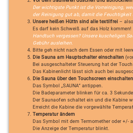
Vor dem Saunieren duschen und abtrocknen!
Der wichtigste Punkt ist die Vorreinigung, we
der Reinigung gut ab, damit die Feuchtigkeit
Unsere heißen Hüttn sind alle textilfrei
– also
Es darf kein Schweiß auf das Holz kommen!
Handtuch vergessen? Unsere kuscheligen Sau
Gebühr ausleihen.
Bitte geh nicht nach dem Essen oder mit lee
Die Sauna am Hauptschalter einschalten
(vo
Bei ausgeschalteter Steuerung hat der Touch
Das Kabinenlicht lässt sich auch bei ausgesc
Die Sauna über den Touchscreen einschalten
Das Symbol „SAUNA“ antippen.
Die Badeparameter blinken für ca. 3 Sekund
Der Saunaofen schaltet ein und die Kabine w
Erreicht die Kabine die vorgewählte Temperat
Temperatur ändern
Das Symbol mit dem Termomether oder +/- a
Die Anzeige der Temperatur blinkt.