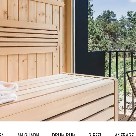
EN
AN GUADN
DRUM RUM
GIPFEL
ANFRAGE