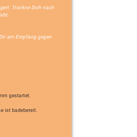
ögert.
Trockne Dich nach
ebt.
u Dir am Empfang gegen
mm gestartet.
e ist badebereit.