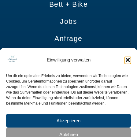
Bett + Bike
Jobs
Anfrage
Impressum
Einwilligung verwalten
Datenschutzerklärung
Um dir ein optimales Erlebnis zu bieten, verwenden wir Technologien wie
Cookies, um Geräteinformationen zu speichern und/oder darauf
zuzugreifen. Wenn du diesen Technologien zustimmst, können wir Daten
AGB
wie das Surfverhalten oder eindeutige IDs auf dieser Website verarbeiten.
Wenn du deine Einwilligung nicht erteilst oder zurückziehst, können
bestimmte Merkmale und Funktionen beeinträchtigt werden.
Barrierefreiheitserklärung
Akzeptieren
Mariandl am Meer | Nordstrand 400 | 18609 Ostseebad Binz OT Prora
+49 38393 699 699
| servus@mariandl-am-meer.de
Ablehnen