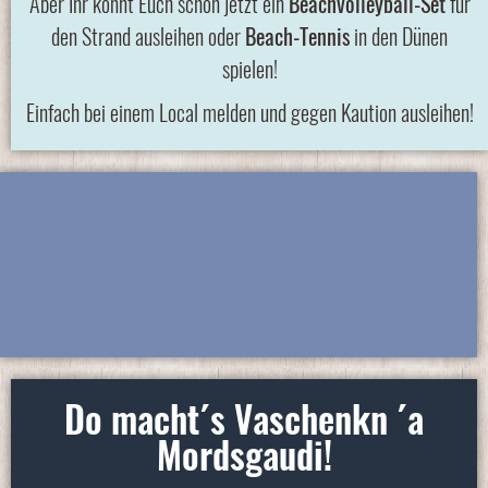
Aber Ihr könnt Euch schon jetzt ein
Beachvolleyball-Set
für
den Strand ausleihen oder
Beach-Tennis
in den Dünen
spielen!
Einfach bei einem Local melden und gegen Kaution ausleihen!
Do macht´s Vaschenkn ´a
Mords­gau­di!